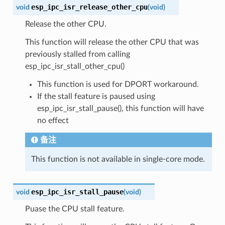
esp_ipc_isr_release_other_cpu
void
(
void
)
Release the other CPU.
This function will release the other CPU that was
previously stalled from calling
esp_ipc_isr_stall_other_cpu()
This function is used for DPORT workaround.
If the stall feature is paused using
esp_ipc_isr_stall_pause(), this function will have
no effect
备注
This function is not available in single-core mode.
esp_ipc_isr_stall_pause
void
(
void
)
Puase the CPU stall feature.