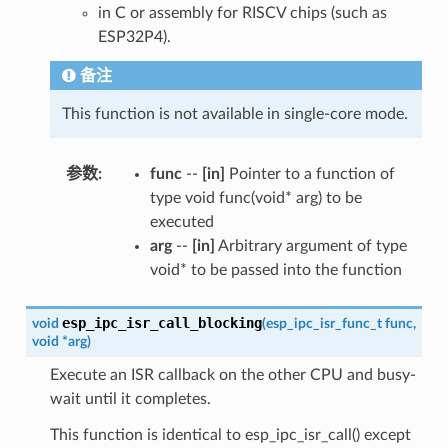
in C or assembly for RISCV chips (such as
ESP32P4).
备注
This function is not available in single-core mode.
参数
:
func
--
[in]
Pointer to a function of
type void func(void* arg) to be
executed
arg
--
[in]
Arbitrary argument of type
void* to be passed into the function
esp_ipc_isr_call_blocking
void
(
esp_ipc_isr_func_t
func
,
void
*
arg
)
Execute an ISR callback on the other CPU and busy-
wait until it completes.
This function is identical to esp_ipc_isr_call() except