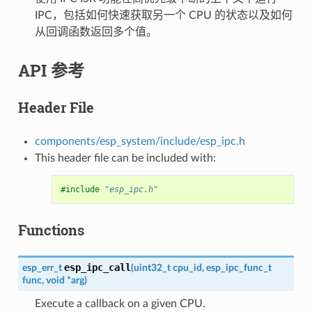
IPC，包括如何快速获取另一个 CPU 的状态以及如何
从回调函数返回多个值。
API 参考
Header File
components/esp_system/include/esp_ipc.h
This header file can be included with:
#include
"esp_ipc.h"
Functions
esp_ipc_call
esp_err_t
(
uint32_t
cpu_id
,
esp_ipc_func_t
func
,
void
*
arg
)
Execute a callback on a given CPU.