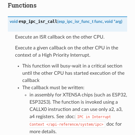
Functions
esp_ipc_isr_call
void
(
esp_ipc_isr_func_t
func
,
void
*
arg
)
Execute an ISR callback on the other CPU.
Execute a given callback on the other CPU in the
context of a High Priority Interrupt.
This function will busy-wait in a critical section
until the other CPU has started execution of the
callback
The callback must be written:
in assembly for XTENSA chips (such as ESP32,
ESP32S3). The function is invoked using a
CALLX0 instruction and can use only a2, a3,
a4 registers. See :doc:
IPC
in
Interrupt
doc for
Context
</api-reference/system/ipc>
more details.