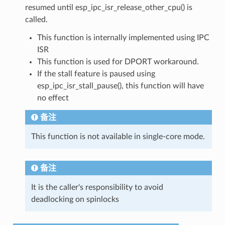
resumed until esp_ipc_isr_release_other_cpu() is
called.
This function is internally implemented using IPC
ISR
This function is used for DPORT workaround.
If the stall feature is paused using
esp_ipc_isr_stall_pause(), this function will have
no effect
备注
This function is not available in single-core mode.
备注
It is the caller's responsibility to avoid
deadlocking on spinlocks