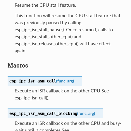
Resume the CPU stall feature.
This function will resume the CPU stall feature that
was previously paused by calling
esp_ipc_isr_stall_pause(). Once resumed, calls to
esp_ipc_isr_stall_other_cpu() and
esp_ipc_isr_release_other_cpu() will have effect
again.
Macros
esp_ipc_isr_asm_call
(
func
,
arg
)
Execute an ISR callback on the other CPU See
esp_ipc_isr_call().
esp_ipc_isr_asm_call_blocking
(
func
,
arg
)
Execute an ISR callback on the other CPU and busy-
wait until it completes See