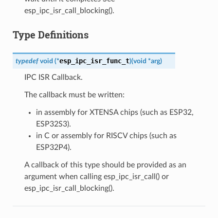
esp_ipc_isr_call_blocking().
Type Definitions
esp_ipc_isr_func_t
typedef
void
(
*
)
(
void
*
arg
)
IPC ISR Callback.
The callback must be written:
in assembly for XTENSA chips (such as ESP32,
ESP32S3).
in C or assembly for RISCV chips (such as
ESP32P4).
A callback of this type should be provided as an
argument when calling esp_ipc_isr_call() or
esp_ipc_isr_call_blocking().