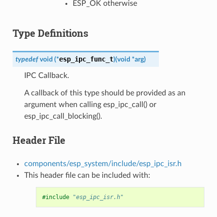
ESP_OK otherwise
Type Definitions
esp_ipc_func_t
typedef
void
(
*
)
(
void
*
arg
)
IPC Callback.
A callback of this type should be provided as an
argument when calling esp_ipc_call() or
esp_ipc_call_blocking().
Header File
components/esp_system/include/esp_ipc_isr.h
This header file can be included with:
#include
"esp_ipc_isr.h"