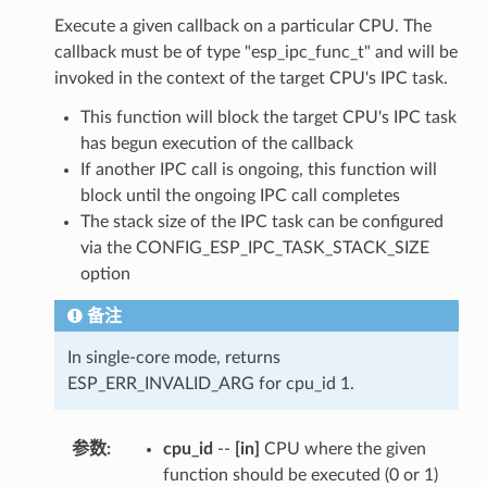
Execute a given callback on a particular CPU. The
callback must be of type "esp_ipc_func_t" and will be
invoked in the context of the target CPU's IPC task.
This function will block the target CPU's IPC task
has begun execution of the callback
If another IPC call is ongoing, this function will
block until the ongoing IPC call completes
The stack size of the IPC task can be configured
via the CONFIG_ESP_IPC_TASK_STACK_SIZE
option
备注
In single-core mode, returns
ESP_ERR_INVALID_ARG for cpu_id 1.
参数
:
cpu_id
--
[in]
CPU where the given
function should be executed (0 or 1)