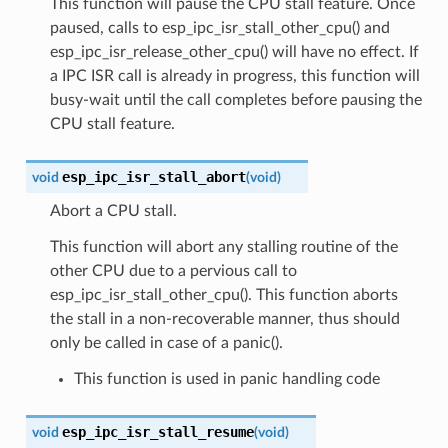
This function will pause the CPU stall feature. Once
paused, calls to esp_ipc_isr_stall_other_cpu() and
esp_ipc_isr_release_other_cpu() will have no effect. If
a IPC ISR call is already in progress, this function will
busy-wait until the call completes before pausing the
CPU stall feature.
esp_ipc_isr_stall_abort
void
(
void
)
Abort a CPU stall.
This function will abort any stalling routine of the
other CPU due to a pervious call to
esp_ipc_isr_stall_other_cpu(). This function aborts
the stall in a non-recoverable manner, thus should
only be called in case of a panic().
This function is used in panic handling code
esp_ipc_isr_stall_resume
void
(
void
)