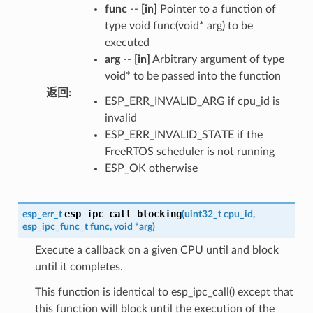
func
--
[in]
Pointer to a function of
type void func(void* arg) to be
executed
arg
--
[in]
Arbitrary argument of type
void* to be passed into the function
返回
:
ESP_ERR_INVALID_ARG if cpu_id is
invalid
ESP_ERR_INVALID_STATE if the
FreeRTOS scheduler is not running
ESP_OK otherwise
esp_ipc_call_blocking
esp_err_t
(
uint32_t
cpu_id
,
esp_ipc_func_t
func
,
void
*
arg
)
Execute a callback on a given CPU until and block
until it completes.
This function is identical to esp_ipc_call() except that
this function will block until the execution of the