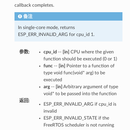
callback completes.
备注
In single-core mode, returns
ESP_ERR_INVALID_ARG for cpu_id 1.
参数
:
cpu_id
--
[in]
CPU where the given
function should be executed (0 or 1)
func
--
[in]
Pointer to a function of
type void func(void* arg) to be
executed
arg
--
[in]
Arbitrary argument of type
void* to be passed into the function
返回
:
ESP_ERR_INVALID_ARG if cpu_id is
invalid
ESP_ERR_INVALID_STATE if the
FreeRTOS scheduler is not running