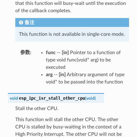
that this function will busy-wait until the execution
of the callback completes.
备注
This function is not available in single-core mode.
参数
:
func
--
[in]
Pointer to a function of
type void func(void* arg) to be
executed
arg
--
[in]
Arbitrary argument of type
void* to be passed into the function
esp_ipc_isr_stall_other_cpu
void
(
void
)
Stall the other CPU.
This function will stall the other CPU. The other
CPU is stalled by busy-waiting in the context of a
High Priority Interrupt. The other CPU will not be